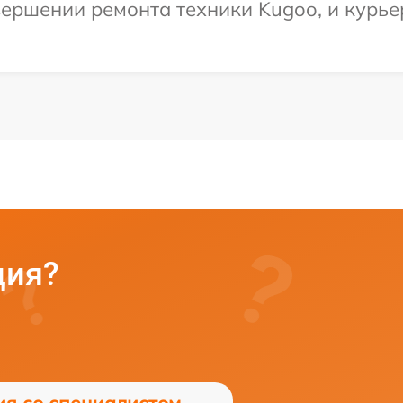
ершении ремонта техники Kugoo, и курьер
ция?
ия со специалистом