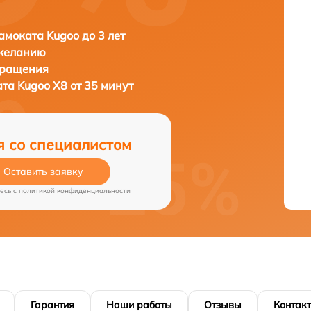
амоката Kugoo до 3 лет
 желанию
бращения
ата
Kugoo X8 от 35 минут
я со специалистом
Оставить заявку
есь c
политикой конфиденциальности
Гарантия
Наши работы
Отзывы
Контак