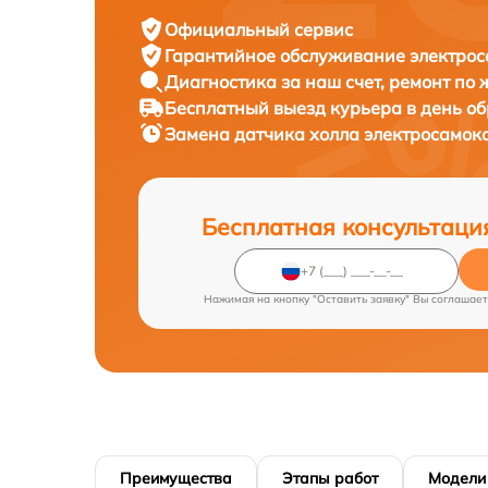
Официальный сервис
Гарантийное обслуживание
электрос
Диагностика за наш счет,
ремонт по
Бесплатный выезд курьера
в день о
Замена датчика холла электросамок
Бесплатная консультаци
Нажимая на кнопку "Оставить заявку" Вы соглашает
Преимущества
Этапы работ
Модели