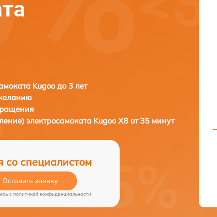
ата
амоката Kugoo до 3 лет
 желанию
бращения
вление) электросамоката
Kugoo X8 от 35 минут
я со специалистом
Оставить заявку
есь c
политикой конфиденциальности