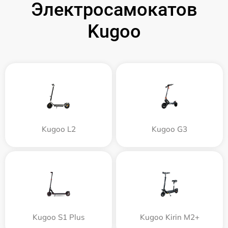
Электросамокатов
Kugoo
Kugoo L2
Kugoo G3
Kugoo S1 Plus
Kugoo Kirin M2+