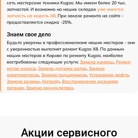
сеть мастерских техники Kugoo. Мы имеем более 20 тыс.
запчастей. И возможно на наших складах
уже имеется
запчасть на модель X8
. При заказе ремонта на сайте -
предоставляется скидка -25%.
Знаем свое дело
Будьте уверены в профессионализме наших мастеров - они
с уверенностью выполнят ремонт Kugoo X8. По данным
наших мастеров в Кирове по ремонту Kugoo, наиболее
востребованы следующие услуги:
Замена камеры
,
Ремонт
мотор-колеса
,
Замена датчика холла
,
Замена
амортизаторов
,
Замена подшипников
,
Устранения люфта
,
Замена резины
,
Апгрейд
,
Восстановление разъемов
питания
,
Замена аккумулятора
.
Акции сервисного