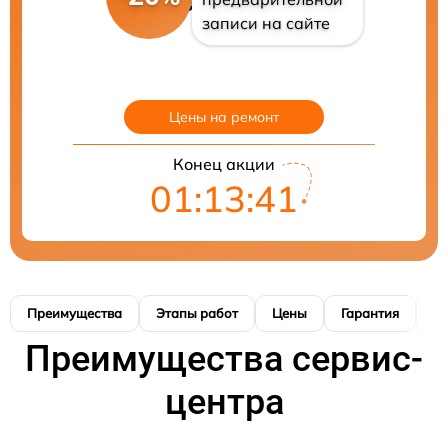
записи на сайте
Цены на ремонт
Конец акции
01:13:40
Преимущества
Этапы работ
Цены
Гарантия
М
Преимущества сервис-
центра