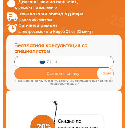
Диагностика за наш счет,
ремонт по желанию
Бесплатный выезд курьера
в день обращения
Срочный ремонт
электросамоката Kugoo X8 от 35 минут
Бесплатная консультация со
специалистом
Оставить заявку
Нажимая на кнопку "Оставить заявку" Вы соглашаетесь c
политикой
конфиденциальности
Скидка по
-20%
предварительной