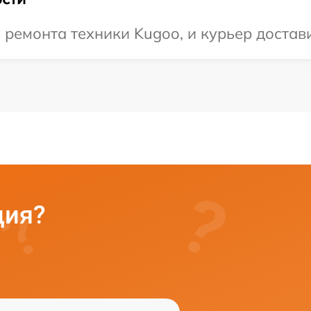
емонта техники Kugoo, и курьер достави
ция?