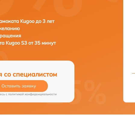
амоката Kugoo до 3 лет
 желанию
бращения
ата
Kugoo S3 от 35 минут
я со специалистом
Оставить заявку
есь c
политикой конфиденциальности