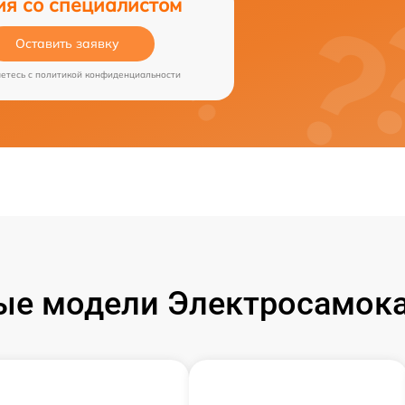
ия со специалистом
Оставить заявку
аетесь c
политикой конфиденциальности
ые модели Электросамока