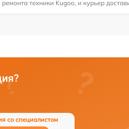
емонта техники Kugoo, и курьер достави
ция?
ия со специалистом