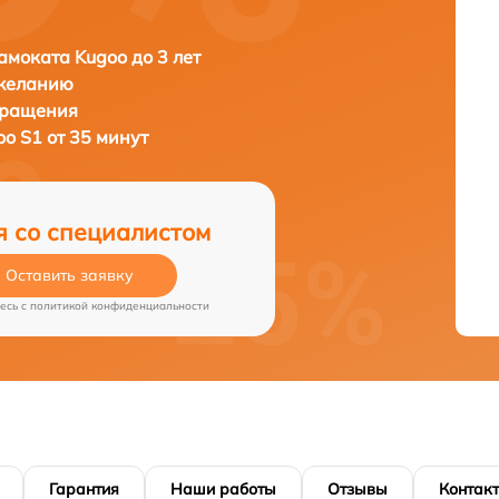
амоката Kugoo до 3 лет
 желанию
бращения
oo S1 от 35 минут
я со специалистом
Оставить заявку
есь c
политикой конфиденциальности
Гарантия
Наши работы
Отзывы
Контак