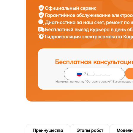
Официальный сервис
Гарантийное обслуживание
электрос
Диагностика за наш счет,
ремонт по
Бесплатный выезд курьера
в день о
Гидроизоляция электросамоката
Kug
Бесплатная консультаци
Нажимая на кнопку "Оставить заявку" Вы соглашает
Преимущества
Этапы работ
Модели