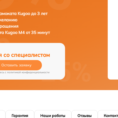
амоката Kugoo до 3 лет
 желанию
бращения
ата
Kugoo M4 от 35 минут
я со специалистом
Оставить заявку
есь c
политикой конфиденциальности
Гарантия
Наши работы
Отзывы
Контак