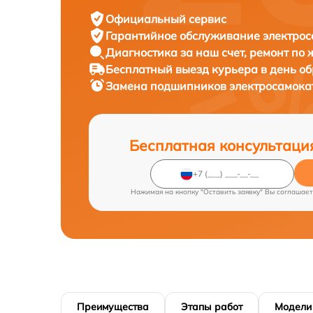
Официальный сервис
Гарантийное обслуживание
электрос
Диагностика за наш счет,
ремонт по
Бесплатный выезд курьера
в день о
Замена подшипников электросамок
Бесплатная консультаци
Нажимая на кнопку "Оставить заявку" Вы соглашает
Преимущества
Этапы работ
Модели