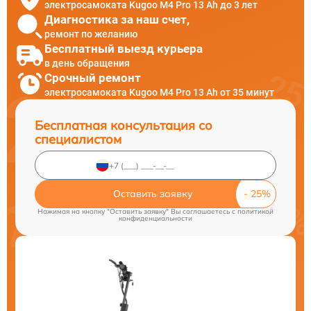
электросамоката Kugoo M4 Pro 13 Ah до 3 лет
Диагностика за наш счет,
ремонт по желанию
Бесплатный выезд курьера
в день обращения
Срочный ремонт
электросамоката Kugoo M4 Pro 13 Ah от 35 минут
Бесплатная консультация со
специалистом
Оставить заявку
Нажимая на кнопку "Оставить заявку" Вы соглашаетесь c
политикой
конфиденциальности