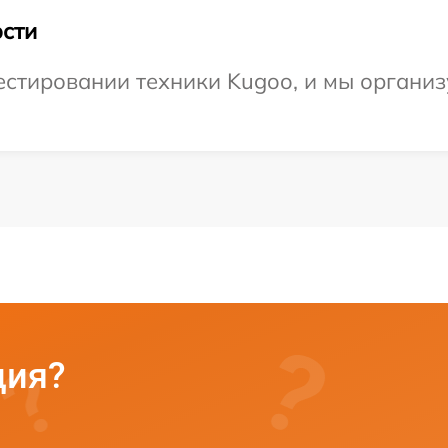
сти
тировании техники Kugoo, и мы организу
ция?