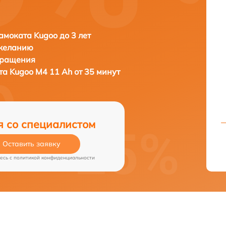
амоката Kugoo до 3 лет
 желанию
бращения
ата
Kugoo M4 11 Ah от 35 минут
я со специалистом
Оставить заявку
есь c
политикой конфиденциальности