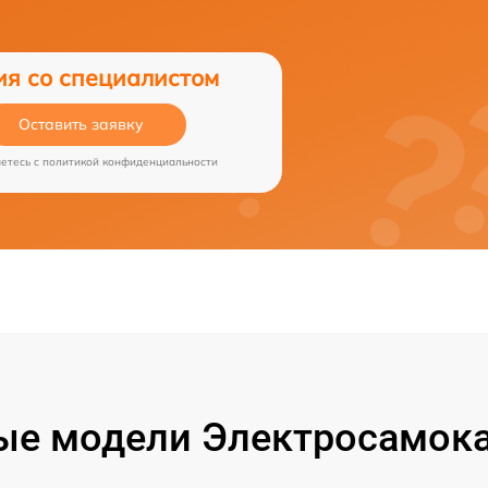
ия со специалистом
Оставить заявку
аетесь c
политикой конфиденциальности
ые модели Электросамока