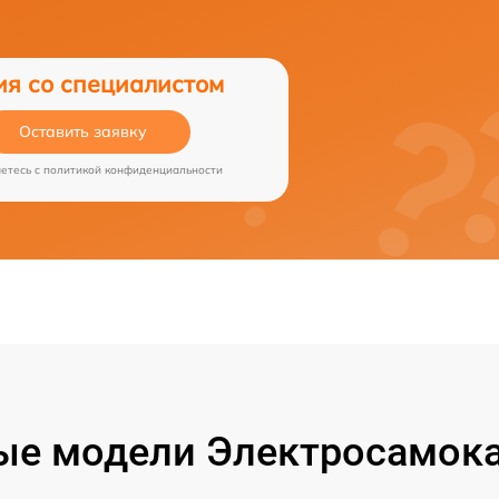
ия со специалистом
Оставить заявку
аетесь c
политикой конфиденциальности
ые модели Электросамока