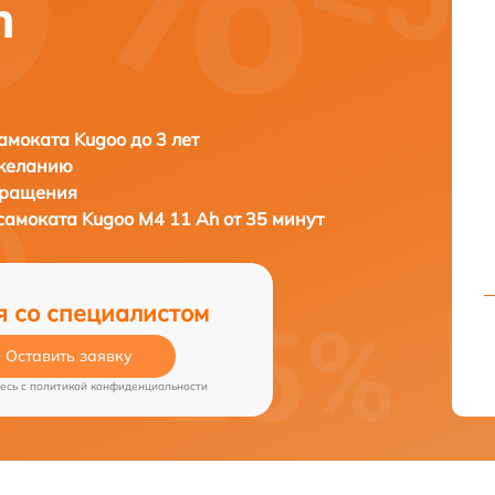
h
амоката Kugoo до 3 лет
 желанию
бращения
осамоката
Kugoo M4 11 Ah от 35 минут
я со специалистом
Оставить заявку
есь c
политикой конфиденциальности