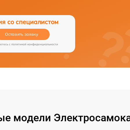
ия со специалистом
Оставить заявку
аетесь c
политикой конфиденциальности
ые модели Электросамока