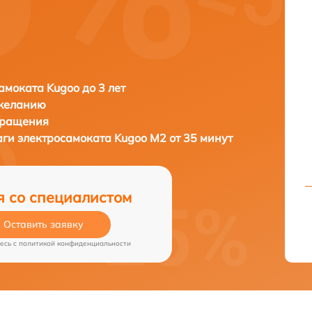
амоката Kugoo до 3 лет
 желанию
бращения
аги электросамоката
Kugoo M2 от 35 минут
я со специалистом
Оставить заявку
есь c
политикой конфиденциальности