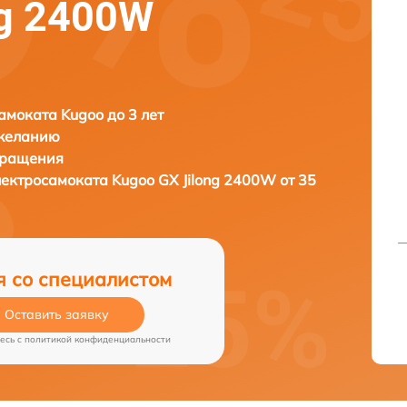
ng 2400W
амоката Kugoo до 3 лет
 желанию
бращения
лектросамоката
Kugoo GX Jilong 2400W от 35
я со специалистом
Оставить заявку
есь c
политикой конфиденциальности