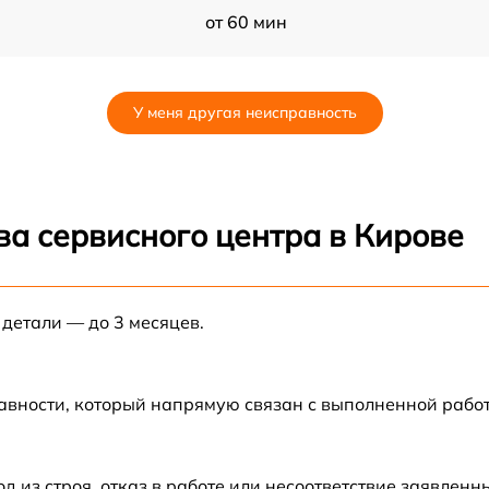
от 60 мин
от 60 мин
У меня другая неисправность
от 60 мин
GX
от 60 мин
ва сервисного центра в Кирове
от 60 мин
 детали — до 3 месяцев.
от 60 мин
от 60 мин
авности, который напрямую связан с выполненной рабо
от 60 мин
из строя, отказ в работе или несоответствие заявлен