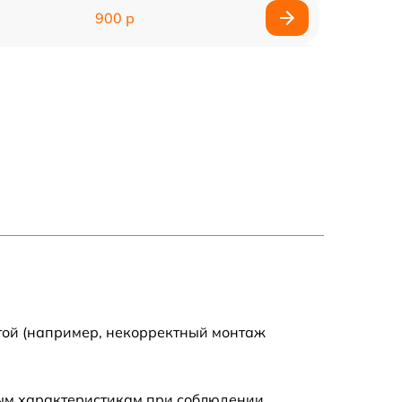
900 р
900 р
2000 р
400 р
500 р
900 р
2500 р
той (например, некорректный монтаж
1100 р
ным характеристикам при соблюдении