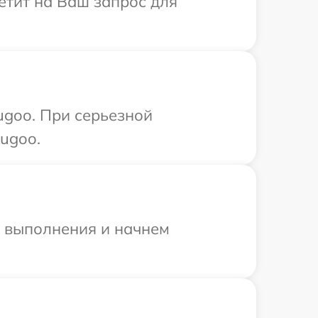
етит на Ваш запрос для
ugoo. При серьезной
ugoo.
и выполнения и начнем