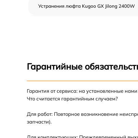
Устранения люфта Kugoo GX Jilong 2400W
Замена резины Kugoo GX Jilong 2400W
Апгрейд Kugoo GX Jilong 2400W
Восстановление разъемов питания Kugoo 
Jilong 2400W
Гарантийные обязательст
Замена аккумулятора Kugoo GX Jilong
2400W
Гарантия от сервиса: на установленные нами
Замена корпуса Kugoo GX Jilong 2400W
Что считается гарантийным случаем?
Ремонт платы управления (восстановление)
Kugoo GX Jilong 2400W
Для работ: Повторное возникновение неиспр
запчасти).
Гидроизоляция Kugoo GX Jilong 2400W
Для комплектующих: Преждевременный выход 