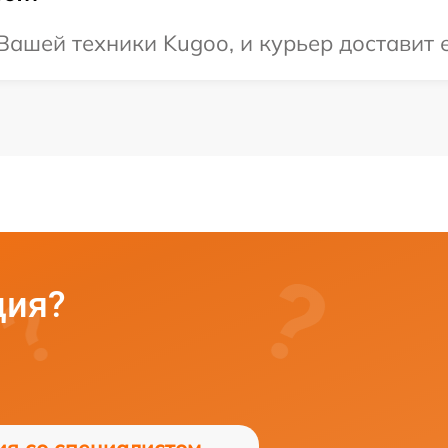
ашей техники Kugoo, и курьер доставит е
ция?
ия со специалистом