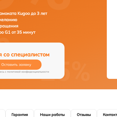
амоката Kugoo до 3 лет
 желанию
бращения
oo G1 от 35 минут
я со специалистом
Оставить заявку
есь c
политикой конфиденциальности
Гарантия
Наши работы
Отзывы
Контак