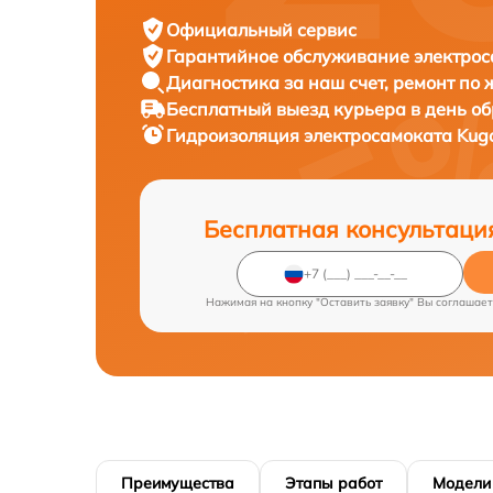
Официальный сервис
Гарантийное обслуживание
электрос
Диагностика за наш счет,
ремонт по
Бесплатный выезд курьера
в день о
Гидроизоляция электросамоката
Kug
Бесплатная консультаци
Нажимая на кнопку "Оставить заявку" Вы соглашает
Преимущества
Этапы работ
Модели