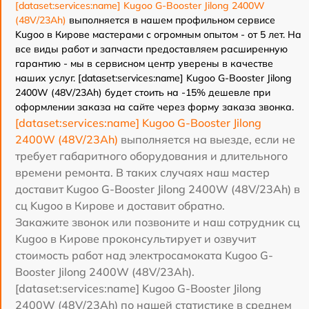
[dataset:services:name] Kugoo G-Booster Jilong 2400W
(48V/23Ah)
выполняется в нашем профильном сервисе
Kugoo в Кирове мастерами с огромным опытом - от 5 лет. На
все виды работ и запчасти предоставляем расширенную
гарантию - мы в сервисном центр уверены в качестве
наших услуг. [dataset:services:name] Kugoo G-Booster Jilong
2400W (48V/23Ah) будет стоить на -15% дешевле при
оформлении заказа на сайте через форму заказа звонка.
[dataset:services:name] Kugoo G-Booster Jilong
2400W (48V/23Ah)
выполняется на выезде, если не
требует габаритного оборудования и длительного
времени ремонта. В таких случаях наш мастер
доставит Kugoo G-Booster Jilong 2400W (48V/23Ah) в
сц Kugoo в Кирове и доставит обратно.
Закажите звонок или позвоните и наш сотрудник сц
Kugoo в Кирове проконсультирует и озвучит
стоимость работ над электросамоката Kugoo G-
Booster Jilong 2400W (48V/23Ah).
[dataset:services:name] Kugoo G-Booster Jilong
2400W (48V/23Ah) по нашей статистике в среднем