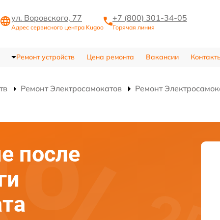
ул. Воровского, 77
+7 (800) 301-34-05
Адрес сервисного центра Kugoo
Горячая линия
Ремонт устройств
Цена ремонта
Вакансии
Контакт
тв
Ремонт Электросамокатов
Ремонт Электросамока
е после
ги
ата