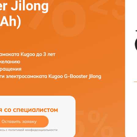
r Jilong
Ah)
амоката Kugoo до 3 лет
 желанию
бращения
ги электросамоката
Kugoo G-Booster Jilong
я со специалистом
Оставить заявку
есь c
политикой конфиденциальности