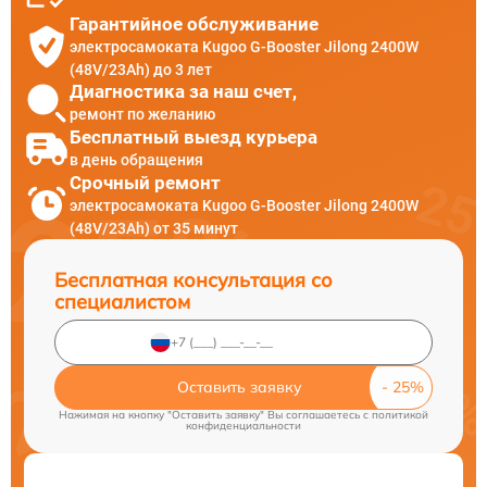
Гарантийное обслуживание
электросамоката Kugoo G-Booster Jilong 2400W
(48V/23Ah) до 3 лет
Диагностика за наш счет,
ремонт по желанию
Бесплатный выезд курьера
в день обращения
Срочный ремонт
электросамоката Kugoo G-Booster Jilong 2400W
(48V/23Ah) от 35 минут
Бесплатная консультация со
специалистом
Оставить заявку
Нажимая на кнопку "Оставить заявку" Вы соглашаетесь c
политикой
конфиденциальности